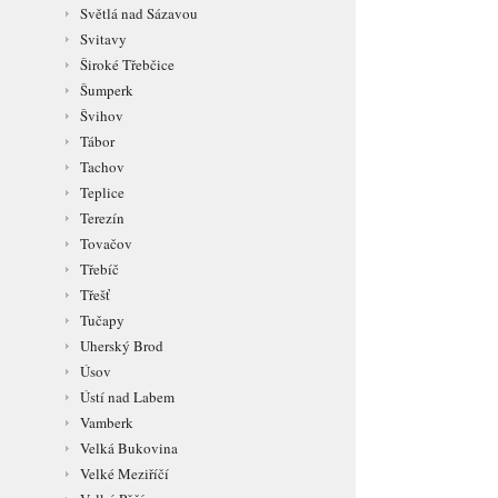
Světlá nad Sázavou
Svitavy
Široké Třebčice
Šumperk
Švihov
Tábor
Tachov
Teplice
Terezín
Tovačov
Třebíč
Třešť
Tučapy
Uherský Brod
Úsov
Ústí nad Labem
Vamberk
Velká Bukovina
Velké Meziříčí