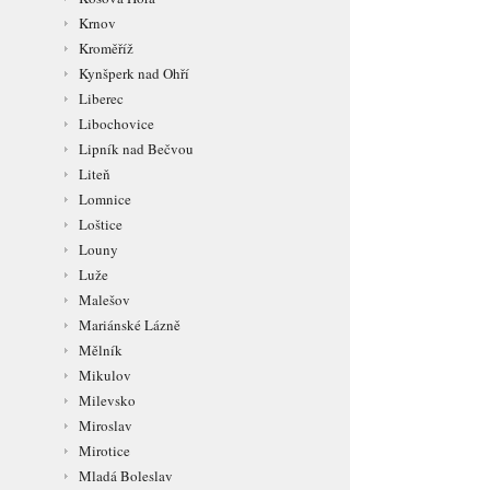
Krnov
Kroměříž
Kynšperk nad Ohří
Liberec
Libochovice
Lipník nad Bečvou
Liteň
Lomnice
Loštice
Louny
Luže
Malešov
Mariánské Lázně
Mělník
Mikulov
Milevsko
Miroslav
Mirotice
Mladá Boleslav