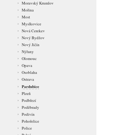
Moravský Krumlov
Mořina
Most
Myslkovice
Nová Cerekev
Nový Bydžov
Nový Jičín
Nýřany
Olomouc
Opava
Osoblaha
Ostrava
Pardubice
Plzeň
Podbřezí
Poděbrady
Podivín
Pohořelice
Police