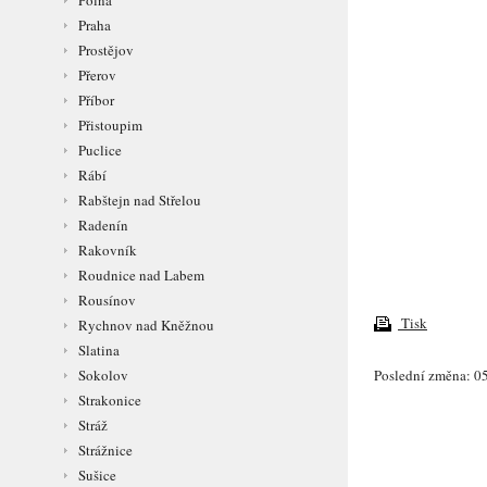
Polná
Praha
Prostějov
Přerov
Příbor
Přistoupim
Puclice
Rábí
Rabštejn nad Střelou
Radenín
Rakovník
Roudnice nad Labem
Rousínov
Tisk
Rychnov nad Kněžnou
Slatina
Poslední změna: 05
Sokolov
Strakonice
Stráž
Strážnice
Sušice