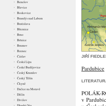
Benešov
Blevice
Boskovice
Brandýs nad Labem
Bratislava
Březnice
Brno
Brtnice
Brumov
Bzenec
JIŘÍ FIED
Čáslav
Česká Lípa
Pardubice
České Budějovice
Český Krumlov
Český Těšín
LITERATUR
Čkyně
Dačice na Moravě
POLÁK-
Děčín
v Pardubi
Divišov
v Českoslo
Dlouhá Ves