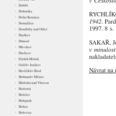
Dobříš
Dobruška
RYCHLÍK
Dolní Kounice
1942
. Par
Domažlice
1997. 8 s.
Doudleby nad Orlicí
Dražkov
SAKAŘ
, 
Drmoul
Dřevíkov
v minulost
Duchcov
nakladatel
Frýdek-Místek
Golčův Jeníkov
Návrat na 
Havlíčkův Brod
Heřmanův Městec
Hluboká nad Vltavou
Hodonín
Holešov
Hořepník
Hořice
Hořovice