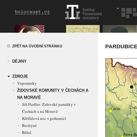
PARDUBIC
ZPĚT NA ÚVODNÍ STRÁNKU
DĚJINY
ZDROJE
Vzpomínky
ŽIDOVSKÉ KOMUNITY V ČECHÁCH A
NA MORAVĚ
Jiří Fiedler: Židovské památky v
Čechách a na Moravě
Křišťálová noc v pohraničí
Bechyně
Běleč