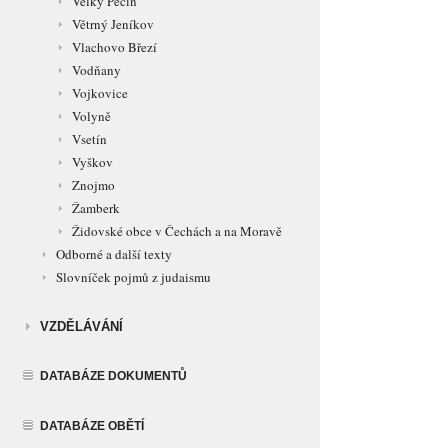
Velký Pěčín
Větrný Jeníkov
Vlachovo Březí
Vodňany
Vojkovice
Volyně
Vsetín
Vyškov
Znojmo
Žamberk
Židovské obce v Čechách a na Moravě
Odborné a další texty
Slovníček pojmů z judaismu
VZDĚLÁVÁNÍ
DATABÁZE DOKUMENTŮ
DATABÁZE OBĚTÍ