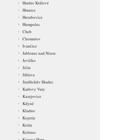
Hradec Králové
Hranice
Hroubovice
Humpolec
Cheb
Chomutov
Ivančice
Jablonec nad Nisou
Jevíčko
Jičín
Jihlava
Jindřichův Hradec
Karlovy Vary
Kasejovice
Kdyně
Kladno
Kojetín
Kolín
Kolinec
Kosova Hora