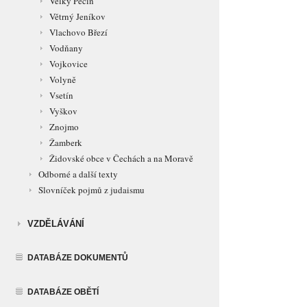
Velký Pěčín
Větrný Jeníkov
Vlachovo Březí
Vodňany
Vojkovice
Volyně
Vsetín
Vyškov
Znojmo
Žamberk
Židovské obce v Čechách a na Moravě
Odborné a další texty
Slovníček pojmů z judaismu
VZDĚLÁVÁNÍ
DATABÁZE DOKUMENTŮ
DATABÁZE OBĚTÍ