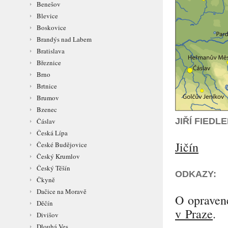
Benešov
Blevice
Boskovice
Brandýs nad Labem
Bratislava
Březnice
Brno
Brtnice
Brumov
Bzenec
JIŘÍ FIED
Čáslav
Česká Lípa
Jičín
České Budějovice
Český Krumlov
Český Těšín
ODKAZY:
Čkyně
Dačice na Moravě
O opraven
Děčín
v Praze
.
Divišov
Dlouhá Ves