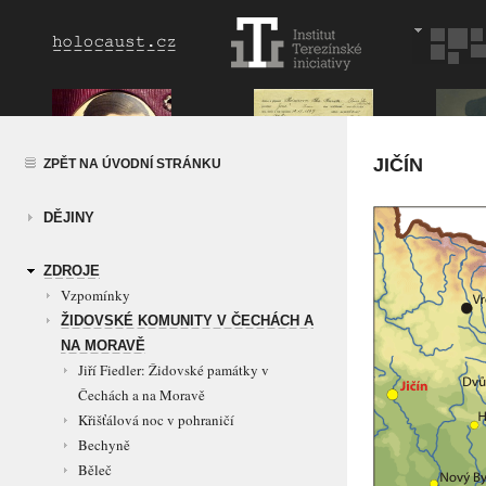
JIČÍN
ZPĚT NA ÚVODNÍ STRÁNKU
DĚJINY
ZDROJE
Vzpomínky
ŽIDOVSKÉ KOMUNITY V ČECHÁCH A
NA MORAVĚ
Jiří Fiedler: Židovské památky v
Čechách a na Moravě
Křišťálová noc v pohraničí
Bechyně
Běleč