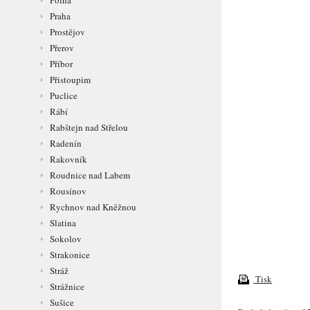
Polná
Praha
Prostějov
Přerov
Příbor
Přistoupim
Puclice
Rábí
Rabštejn nad Střelou
Radenín
Rakovník
Roudnice nad Labem
Rousínov
Rychnov nad Kněžnou
Slatina
Sokolov
Strakonice
Stráž
Tisk
Strážnice
Sušice