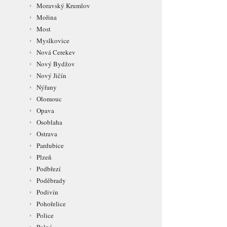
Moravský Krumlov
Mořina
Most
Myslkovice
Nová Cerekev
Nový Bydžov
Nový Jičín
Nýřany
Olomouc
Opava
Osoblaha
Ostrava
Pardubice
Plzeň
Podbřezí
Poděbrady
Podivín
Pohořelice
Police