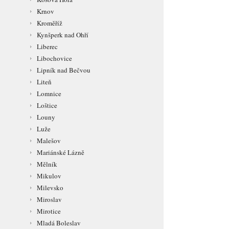
Krnov
Kroměříž
Kynšperk nad Ohří
Liberec
Libochovice
Lipník nad Bečvou
Liteň
Lomnice
Loštice
Louny
Luže
Malešov
Mariánské Lázně
Mělník
Mikulov
Milevsko
Miroslav
Mirotice
Mladá Boleslav