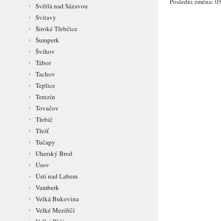
Poslední změna: 05
Světlá nad Sázavou
Svitavy
Široké Třebčice
Šumperk
Švihov
Tábor
Tachov
Teplice
Terezín
Tovačov
Třebíč
Třešť
Tučapy
Uherský Brod
Úsov
Ústí nad Labem
Vamberk
Velká Bukovina
Velké Meziříčí