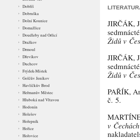
Dobříš
LITERATUR
Dobruška
Dolní Kounice
JIRČÁK
, 
Domažlice
sedmnáct
Doudleby nad Orlicí
Židů v Čes
Dražkov
Drmoul
JIRČÁK
, 
Dřevíkov
Duchcov
sedmnáct
Frýdek-Místek
Židů v Čes
Golčův Jeníkov
Havlíčkův Brod
PAŘÍK
, A
Heřmanův Městec
č. 5.
Hluboká nad Vltavou
Hodonín
Holešov
MARTÍN
Hořepník
v Čechách 
Hořice
nakladatel
Hořovice