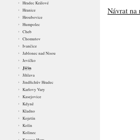
Hradec Králové
Návrat na 
Hranice
Hroubovice
Humpolec
Cheb
Chomutov
Ivančice
Jablonec nad Nisou
Jevíčko
Jičín
Jihlava
Jindřichův Hradec
Karlovy Vary
Kasejovice
Kdyně
Kladno
Kojetín
Kolín
Kolinec
Kosova Hora