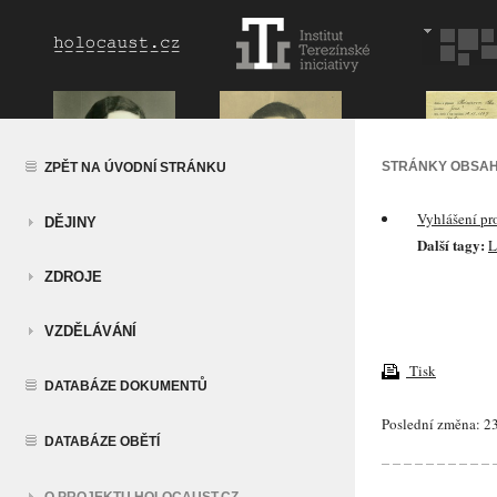
STRÁNKY OBSAH
ZPĚT NA ÚVODNÍ STRÁNKU
Vyhlášení pr
DĚJINY
Další tagy:
L
ZDROJE
VZDĚLÁVÁNÍ
Tisk
DATABÁZE DOKUMENTŮ
Poslední změna: 23
DATABÁZE OBĚTÍ