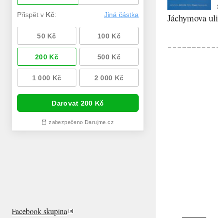
Jáchymova ulic
Facebook skupina