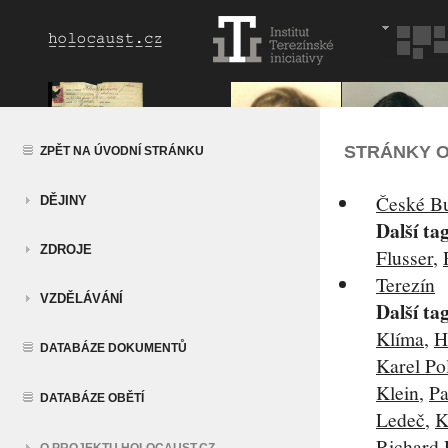
STRÁNKY O
ZPĚT NA ÚVODNÍ STRÁNKU
České Bu
DĚJINY
Další ta
ZDROJE
Flusser
,
Terezín
VZDĚLÁVÁNÍ
Další ta
Klíma
,
H
DATABÁZE DOKUMENTŮ
Karel Po
Klein
,
Pa
DATABÁZE OBĚTÍ
Ledeč
,
K
Richard 