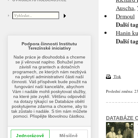
O PROJEKTU HOLOCAUST.CZ
Auscha
,
Drmoul
Další ta
Hanin ku
Další ta
Tisk
Poslední změna: 23
DATABÁZE O