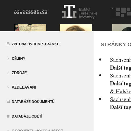
STRÁNKY O
ZPĚT NA ÚVODNÍ STRÁNKU
Sachsen
DĚJINY
Další ta
ZDROJE
Sachsen
Další ta
VZDĚLÁVÁNÍ
& Halsk
Sachsen
DATABÁZE DOKUMENTŮ
Další ta
DATABÁZE OBĚTÍ