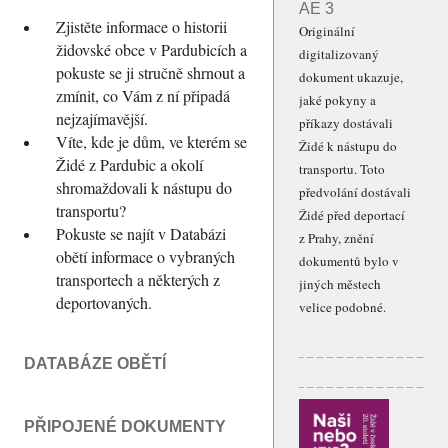
AE 3
Zjistěte informace o historii
Originální
židovské obce v Pardubicích a
digitalizovaný
pokuste se ji stručně shrnout a
dokument ukazuje,
zmínit, co Vám z ní připadá
jaké pokyny a
nejzajímavější.
příkazy dostávali
Víte, kde je dům, ve kterém se
Židé k nástupu do
Židé z Pardubic a okolí
transportu. Toto
shromaždovali k nástupu do
předvolání dostávali
transportu?
Židé před deportací
Pokuste se najít v Databázi
z Prahy, znění
obětí informace o vybraných
dokumentů bylo v
transportech a některých z
jiných městech
deportovaných.
velice podobné.
DATABÁZE OBĚTÍ
PŘIPOJENÉ DOKUMENTY