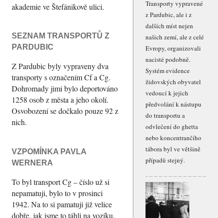
Transporty vypravené
akademie ve Štefánikově ulici.
z Pardubic, ale i z
dalších míst nejen
SEZNAM TRANSPORTŮ Z
našich zemí, ale z celé
PARDUBIC
Evropy, organizovali
nacisté podobně.
Z Pardubic byly vypraveny dva
Systém evidence
transporty s označením Cf a Cg.
židovských obyvatel
Dohromady jimi bylo deportováno
vedoucí k jejich
1258 osob z města a jeho okolí.
předvolání k nástupu
Osvobození se dočkalo pouze 92 z
do transportu a
nich.
odvlečení do ghetta
nebo koncentrančího
tábora byl ve většině
VZPOMÍNKA PAVLA
případů stejný.
WERNERA
To byl transport Cg – číslo už si
nepamatuji, bylo to v prosinci
1942. Na to si pamatuji již velice
dobře, jak jsme to táhli na vozíku.