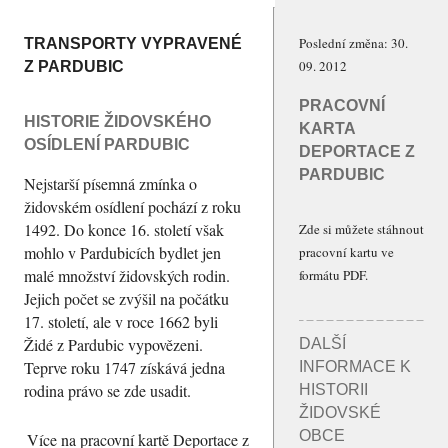
Poslední změna: 30.
TRANSPORTY VYPRAVENÉ
09. 2012
Z PARDUBIC
PRACOVNÍ
HISTORIE ŽIDOVSKÉHO
KARTA
OSÍDLENÍ PARDUBIC
DEPORTACE Z
PARDUBIC
Nejstarší písemná zmínka o
židovském osídlení pochází z roku
1492. Do konce 16. století však
Zde si můžete stáhnout
mohlo v Pardubicích bydlet jen
pracovní kartu ve
malé množství židovských rodin.
formátu PDF.
Jejich počet se zvýšil na počátku
17. století, ale v roce 1662 byli
Židé z Pardubic vypovězeni.
DALŠÍ
Teprve roku 1747 získává jedna
INFORMACE K
rodina právo se zde usadit.
HISTORII
ŽIDOVSKÉ
OBCE
Více na pracovní kartě Deportace z