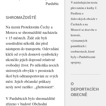
V následujícím textu
Pardubic
převzatém z knihy J.
Fiedlera o
SHROMAŽDIŠTĚ
židovských obcích v
Čechách a na
Na území Protektorátu Čechy a
Moravě se dozvíte o
Morava se shromaždiště nacházela
historii,
v 15 městech. Židé zde byli
významných
soustředěni několik dní před
památkách i
nástupem do transportu. Odevzdání
osobnostech, které
klíčů od svých domovů symbolicky
byly s Pardubicemi
ukončilo jejich doposud relativně
spojeny.
svobodný život. Po několika nocích
strávených obvykle v prostorách
škol byli odtransportováni ze svých
měst. Jejich občanské průkazy
O
nesly nové razítko: „ghettoisiert“.
DEPORTACÍCH
OBECNĚ
V Pardubicích bylo shromaždiště
zřízeno v budově Obchodní