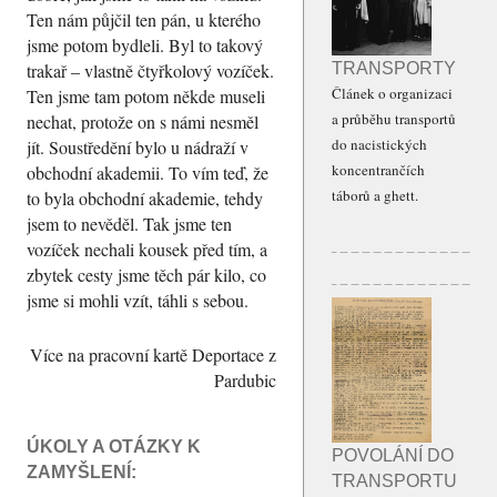
Ten nám půjčil ten pán, u kterého
jsme potom bydleli. Byl to takový
TRANSPORTY
trakař – vlastně čtyřkolový vozíček.
Článek o organizaci
Ten jsme tam potom někde museli
a průběhu transportů
nechat, protože on s námi nesměl
do nacistických
jít. Soustředění bylo u nádraží v
koncentrančích
obchodní akademii. To vím teď, že
táborů a ghett.
to byla obchodní akademie, tehdy
jsem to nevěděl. Tak jsme ten
vozíček nechali kousek před tím, a
zbytek cesty jsme těch pár kilo, co
jsme si mohli vzít, táhli s sebou.
Více na pracovní kartě Deportace z
Pardubic
ÚKOLY A OTÁZKY K
POVOLÁNÍ DO
ZAMYŠLENÍ:
TRANSPORTU