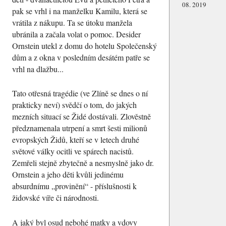
08. 2019
pak se vrhl i na manželku Kamilu, která se
vrátila z nákupu. Ta se útoku manžela
ubránila a začala volat o pomoc. Desider
Ornstein utekl z domu do hotelu Společenský
dům a z okna v posledním desátém patře se
vrhl na dlažbu...
Tato otřesná tragédie (ve Zlíně se dnes o ní
prakticky neví) svědčí o tom, do jakých
mezních situací se Židé dostávali. Zlověstně
předznamenala utrpení a smrt šesti milionů
evropských Židů, kteří se v letech druhé
světové války ocitli ve spárech nacistů.
Zemřeli stejně zbytečně a nesmyslně jako dr.
Ornstein a jeho děti kvůli jedinému
absurdnímu
provinění
- příslušnosti k
židovské víře či národnosti.
A jaký byl osud nebohé matky a vdovy