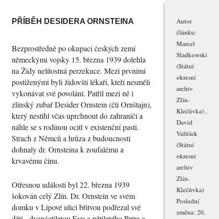
Autor
PŘÍBĚH DESIDERA ORNSTEINA
článku:
Marcel
Bezprostředně po okupaci českých zemí
Sladkowski
německými vojsky 15. března 1939 dolehla
(Státní
na Židy nelítostná perzekuce. Mezi prvními
okresní
postiženými byli židovští lékaři, kteří nesměli
archiv
vykonávat své povolání. Patřil mezi ně i
Zlín-
zlínský zubař Desider Ornstein (čti Ornštajn),
Klečůvka) ,
který nestihl včas uprchnout do zahraničí a
David
náhle se s rodinou ocitl v existenční pasti.
Valůšek
Strach z Němců a hrůza z budoucnosti
(Státní
dohnaly dr. Ornsteina k zoufalému a
okresní
krvavému činu.
archiv
Zlín-
Otřesnou událostí byl 22. března 1939
Klečůvka)
šokován celý Zlín. Dr. Ornstein ve svém
Poslední
domku v Lipové ulici břitvou podřezal své
změna: 20.
děti - dvanáctiletou Evu a pětiletého Petra a