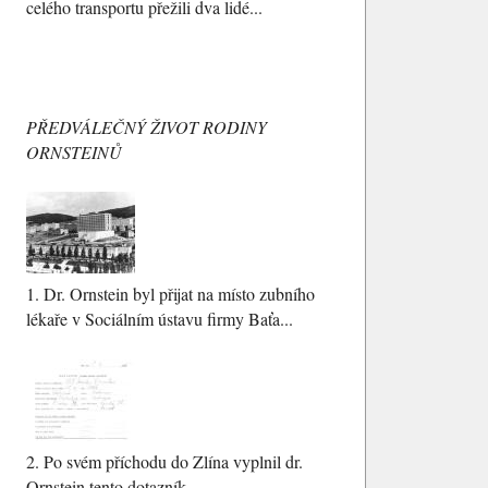
celého transportu přežili dva lidé...
PŘEDVÁLEČNÝ ŽIVOT RODINY
ORNSTEINŮ
1.
Dr. Ornstein byl přijat na místo zubního
lékaře v Sociálním ústavu firmy Baťa...
2.
Po svém příchodu do Zlína vyplnil dr.
Ornstein tento dotazník...