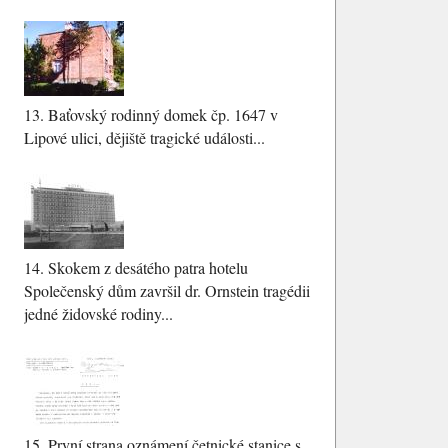
13.
Baťovský rodinný domek čp. 1647 v
Lipové ulici, dějiště tragické události...
14.
Skokem z desátého patra hotelu
Společenský dům završil dr. Ornstein tragédii
jedné židovské rodiny...
15.
První strana oznámení četnické stanice s