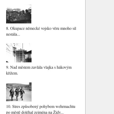
8.
Okupace německé vojsko věru mnoho sil
nestála...
9.
Nad městem zavlála vlajka s hákovým
křížem.
10.
Stres způsobený pohybem wehrmachtu
po městě doléhal zejména na Židy...