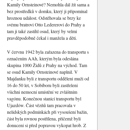
Kamily Ornsteinové? Nemohla dál žít sama a
bez prostředků v domku, který ji připomínal
hroznou událost. Odstěhovala se brzy ke
svému bratrovi Otto Ledererovi do Prahy a
tam ji také zastihl osud, který by velmi
pravděpodobně čekal i manžela a děti.
V červnu 1942 byla zařazena do transportu s
označením AAh, kterým byla odeslána
skupina 1000 Židů z Prahy na východ. Tam
se osud Kamily Ornsteinové naplnil. V
Majdanku byli z transportu odděleni muži od
16 do 50 let, v Sobiboru byli zastřeleni
všichni nemocní umístění ve zvláštním
vagónu. Konečnou stanicí transportu byl
Ujazdów. Část vězňů tam pracovala v
nelidských podmínkách při vysoušení bažin,
část byla rovnou postřílena, přičemž byli
donuceni si před popravou vykopat hrob. Z