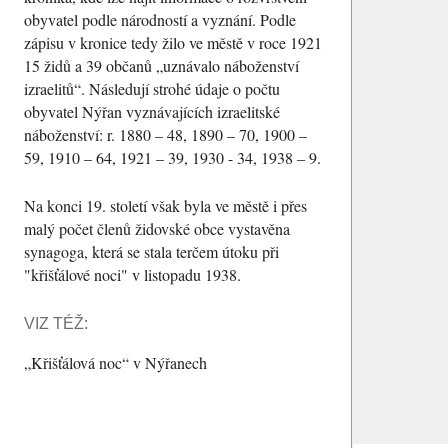
obyvatel podle národností a vyznání. Podle
zápisu v kronice tedy žilo ve městě v roce 1921
15 židů a 39 občanů
uznávalo náboženství
izraelitů
. Následují strohé údaje o počtu
obyvatel Nýřan vyznávajících izraelitské
náboženství: r. 1880 – 48, 1890 – 70, 1900 –
59, 1910 – 64, 1921 – 39, 1930 - 34, 1938 – 9.
Na konci 19. století však byla ve městě i přes
malý počet členů židovské obce vystavěna
synagoga, která se stala terčem útoku při
"křišťálové noci" v listopadu 1938.
VIZ TÉŽ:
Křišťálová noc
v Nýřanech