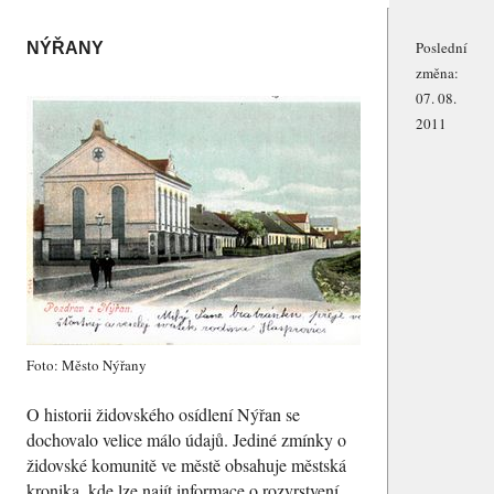
Poslední
NÝŘANY
změna:
07. 08.
2011
Foto: Město Nýřany
O historii židovského osídlení Nýřan se
dochovalo velice málo údajů. Jediné zmínky o
židovské komunitě ve městě obsahuje městská
kronika, kde lze najít informace o rozvrstvení