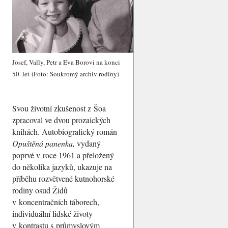
Josef, Vally, Petr a Eva Borovi na konci
50. let (Foto: Soukromý archiv rodiny)
Svou životní zkušenost z Šoa
zpracoval ve dvou prozaických
knihách. Autobiografický román
Opuštěná panenka
,
vydaný
poprvé v roce 1961 a přeložený
do několika jazyků, ukazuje na
příběhu rozvětvené kutnohorské
rodiny osud Židů
v koncentračních táborech,
individuální lidské životy
v kontrastu s průmyslovým