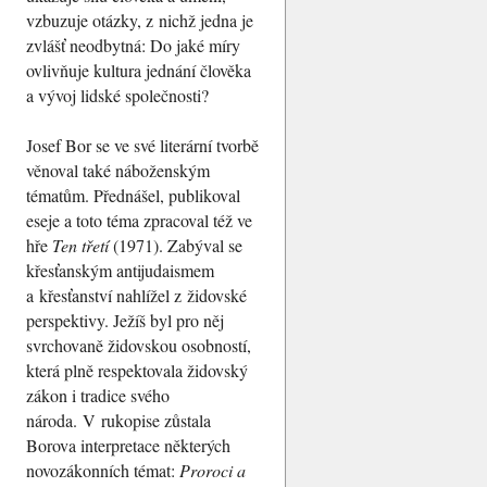
vzbuzuje otázky, z nichž jedna je
zvlášť neodbytná: Do jaké míry
ovlivňuje kultura jednání člověka
a vývoj lidské společnosti?
Josef Bor se ve své literární tvorbě
věnoval také náboženským
tématům. Přednášel, publikoval
eseje a toto téma zpracoval též ve
hře
Ten třetí
(1971). Zabýval se
křesťanským antijudaismem
a křesťanství nahlížel z židovské
perspektivy. Ježíš byl pro něj
svrchovaně židovskou osobností,
která plně respektovala židovský
zákon i tradice svého
národa. V rukopise zůstala
Borova interpretace některých
novozákonních témat:
Proroci a