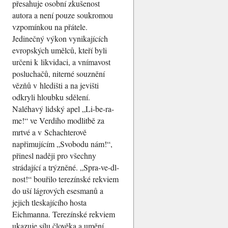
přesahuje osobní zkušenost
autora a není pouze soukromou
vzpomínkou na přátele.
Jedinečný výkon vynikajících
evropských umělců, kteří byli
určeni k likvidaci, a vnímavost
posluchačů, niterné souznění
vězňů v hledišti a na jevišti
odkryli hloubku sdělení.
Naléhavý lidský apel „Li-be-ra-
me!“ ve Verdiho modlitbě za
mrtvé a v Schachterově
napřimujícím „Svobodu nám!“,
přinesl naději pro všechny
strádající a trýzněné. „Spra-ve-dl-
nost!“ bouřilo terezínské rekviem
do uší lágrových esesmanů a
jejich tleskajícího hosta
Eichmanna. Terezínské rekviem
ukazuje sílu člověka a umění,