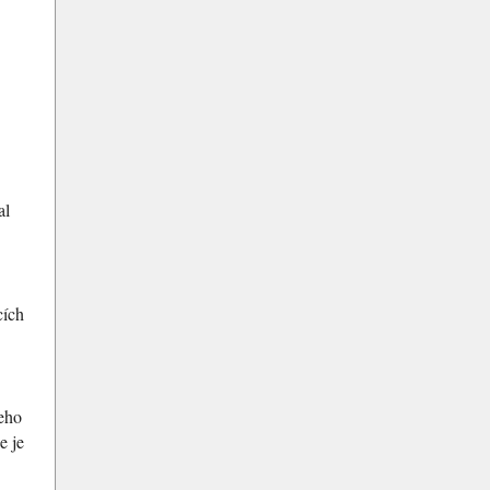
al
cích
jeho
e je