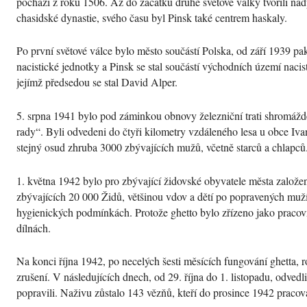
pochází z roku 1506. Až do začátku druhé světové války tvořili n
chasidské dynastie, svého času byl Pinsk také centrem haskaly.
Po první světové válce bylo město součástí Polska, od září 1939 pa
nacistické jednotky a Pinsk se stal součástí východních území naci
jejímž předsedou se stal David Alper.
5. srpna 1941 bylo pod záminkou obnovy železniční trati shromážd
rady
. Byli odvedeni do čtyři kilometry vzdáleného lesa u obce Iv
stejný osud zhruba 3000 zbývajících mužů, včetně starců a chlapců
1. května 1942 bylo pro zbývající židovské obyvatele města založe
zbývajících 20 000 Židů, většinou vdov a dětí po popravených muží
hygienických podmínkách. Protože ghetto bylo zřízeno jako pracovn
dílnách.
Na konci října 1942, po necelých šesti měsících fungování ghetta,
zrušení. V následujících dnech, od 29. října do 1. listopadu, odvedl
popravili. Naživu zůstalo 143 vězňů, kteří do prosince 1942 pracova