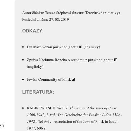
Autor článku:
Tereza Štěpková
(Institut Terezínské iniciativy)
Poslední změna: 27. 08. 2019
ODKAZY:
Databáze vězňů pinského ghetta
(anglicky)
Zpráva Nachuma Boneha o seznamu z pinského ghetta
(anglicky)
Jewish Community of Pinsk
LITERATURA:
RABINOWITSCH
, Wolf Z.
The Story of the Jews of Pinsk
1506-1942, 1. vol. (Die Geschichte der Pinsker Juden 1506-
1942)
. Tel Aviv: Association of the Jews of Pinsk in Israel,
sti
1977. 606 s.