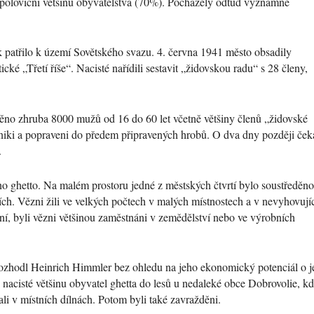
adpoloviční většinu obyvatelstva (70%). Pocházely odtud významné
k patřilo k území Sovětského svazu. 4. června 1941 město obsadily
stické
Třetí říše
. Nacisté nařídili sestavit
židovskou radu
s 28 členy,
ěno zhruba 8000 mužů od 16 do 60 let včetně většiny členů
židovské
aniki a popraveni do předem připravených hrobů. O dva dny později ček
.
no ghetto. Na malém prostoru jedné z městských čtvrtí bylo soustředěno
ch. Vězni žili ve velkých počtech v malých místnostech a v nevyhovují
í, byli vězni většinou zaměstnáni v zemědělství nebo ve výrobních
 rozhodl Heinrich Himmler bez ohledu na jeho ekonomický potenciál o 
i nacisté většinu obyvatel ghetta do lesů u nedaleké obce Dobrovolie, kd
li v místních dílnách. Potom byli také zavražděni.