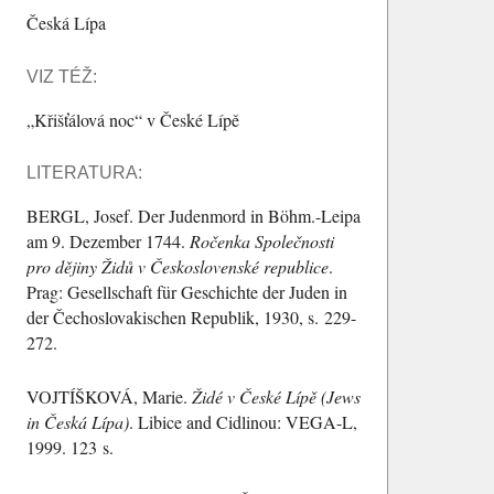
Česká Lípa
VIZ TÉŽ:
Křišťálová noc
v České Lípě
LITERATURA:
BERGL
, Josef. Der Judenmord in Böhm.-Leipa
am 9. Dezember 1744.
Ročenka Společnosti
pro dějiny Židů v Československé republice
.
Prag: Gesellschaft für Geschichte der Juden in
der Čechoslovakischen Republik, 1930, s. 229-
272.
VOJTÍŠKOVÁ
, Marie.
Židé v České Lípě (Jews
in Česká Lípa)
. Libice and Cidlinou: VEGA-L,
1999. 123 s.