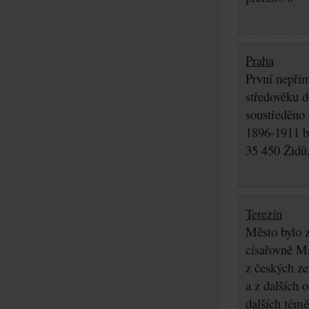
Praha
První nepřím
středověku d
soustředěno
1896-1911 by
35 450 Židů,
Terezín
Město bylo z
císařovně Ma
z českých z
a z dalších 
dalších témě